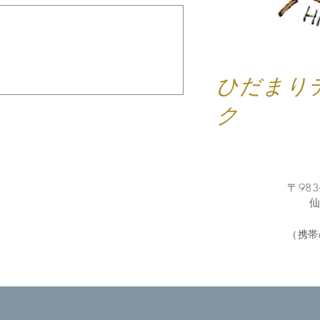
ひだまり
ク
〒983
仙台市
予
（携帯
​
Fax