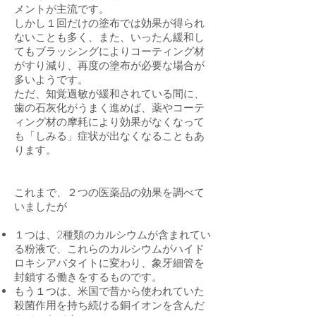
メントが主流です。
しかし１回だけの塗布では効果が得られ
ないことも多く、また、いったん緩和し
てもブラッシングによりコーティング材
がすり減り、再度の塗布が必要な場合が
多いようです。
ただ、知覚過敏が緩和されている間に、
歯の石灰化がうまく進めば、薬やコーテ
ィング材の摩耗により効果がなくなって
も「しみる」症状が出なくなることもあ
ります。
これまで、２つの医薬品の効果を調べて
いましたが
１つは、2種類のカルシウムが含まれてい
る粉液で、これらのカルシウムがハイド
ロキシアパタイトに変わり、象牙細管を
封鎖する働きをするものです。
もう１つは、米国で昔から使われていた
殺菌作用を持ち続ける銅イオンを含んだ