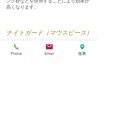
ング材などを併用することにより効果が
高くなります。
ナイトガード（マウスピース）
知覚過敏の最大の原因は「はぎしり」・
「くいしばり」と言われています。
Phone
Email
住所
これらが原因で起こった知覚過敏は、
「歯ぎしり」や「くいしばり」を治さな
い限り改善されません。
しかし歯ぎしり等の原因も不安・疲れ・
ストレスなど様々なことが考えられてお
り、それらを解消すること自体、現代社
会では容易ではありません。
そこで、歯ぎしり等を直接治すことが出
来なくても「ナイトガード」を使用する
ことにより、過度の咬合圧を分散
​させ、エナメル質や歯周組織の破壊を食
い止めることが可能です。