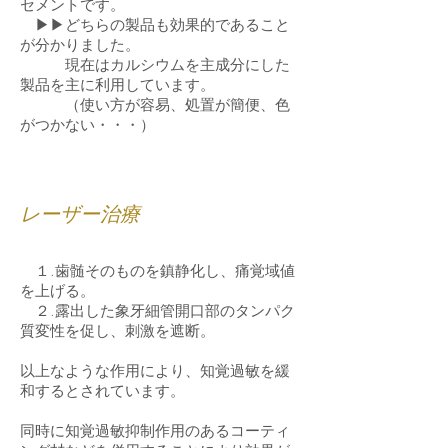
セメントです。
▶▶どちらの製品も効果的であること
が分かりました。
現在はカルシウムを主成分にした
製品を主に利用しています。
（使い方が容易、処置が簡便、色
がつかない・・・）
レーザー治療
１.歯髄そのものを鎮静化し、痛覚域値
を上げる。
２.露出した象牙細管開口部のタンパク
質変性を促し、刺激を遮断。
以上なような作用により、知覚過敏を緩
和するとされています。
同時に知覚過敏抑制作用のあるコーティ