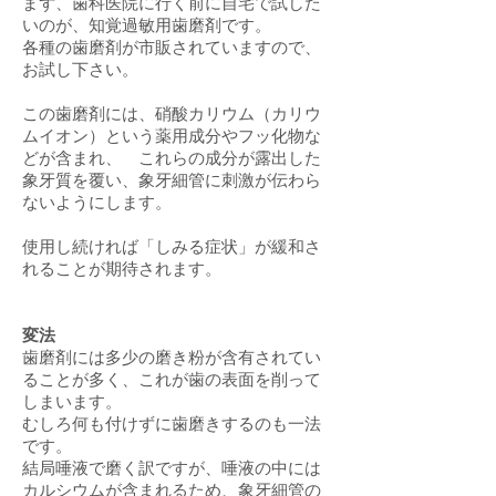
まず、歯科医院に行く前に自宅で試した
いのが、知覚過敏用歯磨剤です。
各種の歯磨剤が市販されていますので、
お試し下さい。
この歯磨剤には、硝酸カリウム（カリウ
ムイオン）という薬用成分やフッ化物な
どが含まれ、 これらの成分が露出した
象牙質を覆い、象牙細管に刺激が伝わら
ないようにします。
使用し続ければ「しみる症状」が緩和さ
れることが期待されます。
変法
歯磨剤には多少の磨き粉が含有されてい
ることが多く、これが歯の表面を削って
しまいます。
むしろ何も付けずに歯磨きするのも一法
です。
結局唾液で磨く訳ですが、唾液の中には
カルシウムが含まれるため、象牙細管の