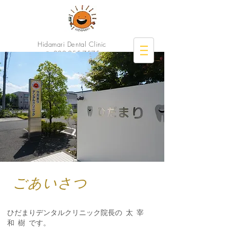
Hidamari Dental Clinic
☎︎
022-255-7575
ひだまりデンタルクリニッ
ク
ごあいさつ
ひだまりデンタルクリニック院長の
太
宰
/
/
/
和
樹
です。
/
/