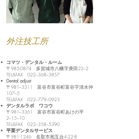
外注技工所
コ
マツ・デンタル・ルーム
〒985-0874 多賀城市八幡字庚田22−2
TEL&FAX 022−368−3857
Dental adjust
〒981−3311 富谷市富谷町富谷字清水仲
107−5
TEL&FAX 022−779−0923
デンタルラボ ワコウ
〒981−3361 富谷市富谷町あけの平
2−15−10
TEL&FAX 022−358−5390
平栗デンタルサービス
〒981-1246 名取市相互台4-22-8