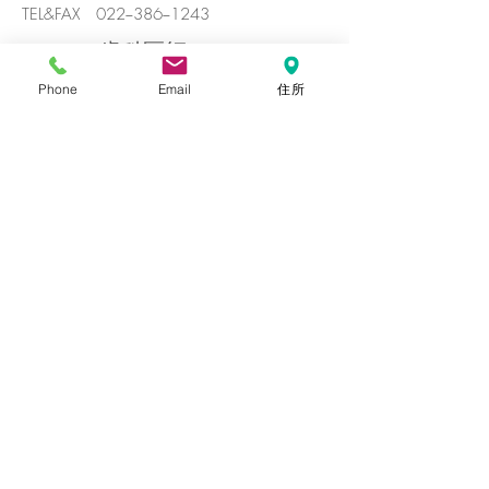
TEL&FAX 022−386−1243
歯科医師
Phone
Email
住所
技工物はすべて国内産仕様です。
全ての補綴物は、
かつて松田歯科医院に勤務しその後独立
開業した数カ所のラボと、
紹介により、丁寧な仕事をするラボに外
注しています。